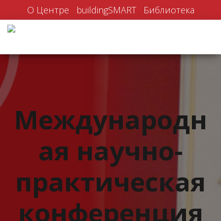
О Центре
buildingSMART
Библиотека
Международн
ая научно-
практическая
конференция