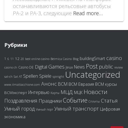
останавливаются рельсовые автобусы
РА-2 и РА-3, следующие
Read more…
Рубрики
casino
buildingSmart
12
1
6
11
20
best online casino
Betmica Casino
Blog
Post
Games
public
Digital
News
Jeux
Casino DE
casino ch
review
Uncategorized
Spiele
Spellen
sat-ch
Sat AT
spinight
Анонс
ВСМ
ВСМ курсы
ВСМ Евразия
www.ilmattacchione.com
Новости
МЦД
Интервью
МЦК
ВСМэксперт
Карты
Событие
Поздравления
Статья
Праздники
Сплиты
Умный город
Умный транспорт
Цифровая
Умный порт
экономика