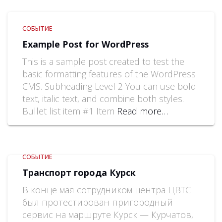
СОБЫТИЕ
Example Post for WordPress
This is a sample post created to test the
basic formatting features of the WordPress
CMS. Subheading Level 2 You can use bold
text, italic text, and combine both styles.
Bullet list item #1 Item
Read more…
СОБЫТИЕ
Транспорт города Курск
В конце мая сотрудником центра ЦВТС
был протестирован пригородный
сервис на маршруте Курск — Курчатов,