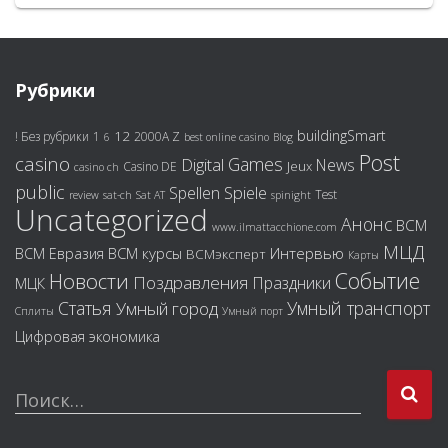
Рубрики
buildingSmart
12
! Без рубрики
1
2000A Z
6
best online casino
Blog
Post
casino
Games
Digital
News
Jeux
Casino DE
casino ch
public
Spiele
Spellen
Test
review
sat-ch
Sat AT
spinight
Uncategorized
Анонс
ВСМ
www.ilmattacchione.com
МЦД
ВСМ курсы
Интервью
ВСМ Евразия
ВСМэксперт
Карты
Событие
Новости
Поздравления
Праздники
МЦК
Статья
Умный транспорт
Умный город
Сплиты
Умный порт
Цифровая экономика
Поиск…