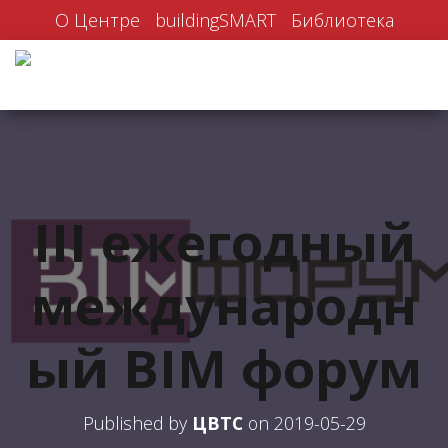
О Центре
buildingSMART
Библиотека
III ежегодный
международн
ый BIM форум
Published by
ЦВТС
on
2019-05-29