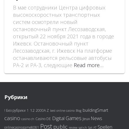
В мае сотрудники Центра цифровых
высокоскоростных транспортных
систем осмотрели новый
остановочный пункт Лесозаводская,
открытый 22 ноября 2021 года в городе
Ижевск. Остановочный пункт
Лесозаводская, г. Ижевск На платформе
останавливаются рельсовые автобусы
РА-2 и РА-3, следующие
Read more…
Рубрики
buildingSmart
12
! Без рубрики
1
2000A Z
best online casino
Blog
casino
Games
Digital
News
Jeux
Casino DE
casino ch
Post
public
Spellen
onlinecasinogame8081
review
sat-ch
Sat AT