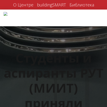
О Центре
buildingSMART
Библиотека
Студенты и
аспиранты РУТ
(МИИТ)
приняли