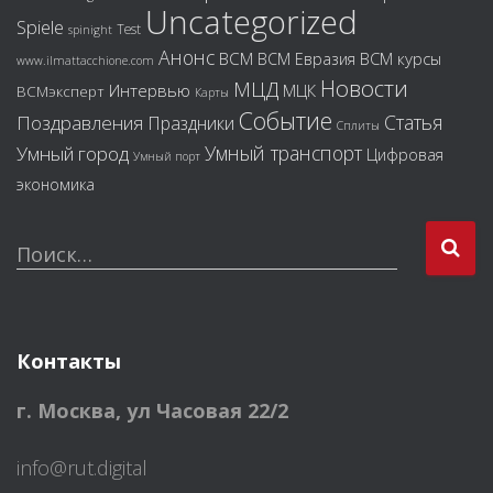
Uncategorized
Spiele
Test
spinight
Анонс
ВСМ
ВСМ курсы
ВСМ Евразия
www.ilmattacchione.com
Новости
МЦД
Интервью
МЦК
ВСМэксперт
Карты
Событие
Статья
Поздравления
Праздники
Сплиты
Умный транспорт
Умный город
Цифровая
Умный порт
экономика
Поиск…
Контакты
г. Москва
,
ул Часовая 22/2
info@rut.digital