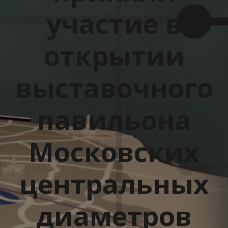
участие в
открытии
выставочного
павильона
Московских
центральных
диаметров