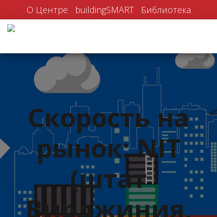
О Центре
buildingSMART
Библиотека
Скорость на
рынок: NIT
(штат
Вирджиния,