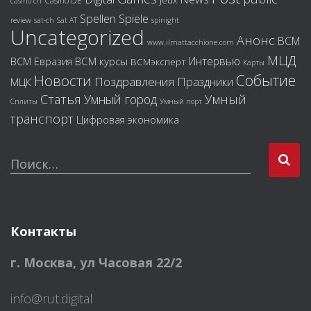
Jeux
Casino DE
casino ch
Spiele
Spellen
review
sat-ch
Sat AT
spinight
Uncategorized
Анонс
ВСМ
www.ilmattacchione.com
МЦД
Интервью
ВСМ курсы
ВСМ Евразия
ВСМэксперт
Карты
Событие
Новости
Поздравления
Праздники
МЦК
Статья
Умный город
Умный
Сплиты
Умный порт
транспорт
Цифровая экономика
Н
Поиск…
а
й
т
и
Контакты
:
г. Москва
,
ул Часовая 22/2
info@rut.digital