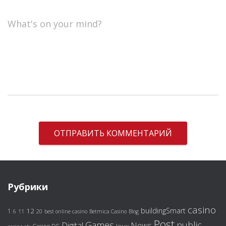
What's on your mind?
Рубрики
casino
buildingSmart
12
1
6
11
20
best online casino
Betmica Casino
Blog
Post
Games
public
Digital
News