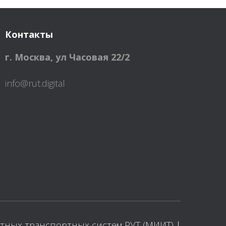
Контакты
г. Москва
,
ул Часовая 22/2
info@rut.digital
ных транспортных систем РУТ (МИИТ)
|