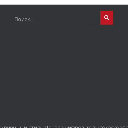
Поиск…
ирменный стиль Центра цифровых высокоскорост