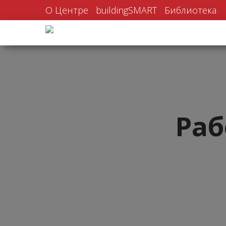
О Центре
buildingSMART
Библиотека
Раб