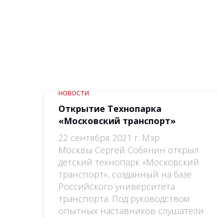
НОВОСТИ
Открытие Технопарка
«Московский транспорт»
22 сентября 2021 г. Мэр
Москвы Сергей Собянин открыл
детский техно­парк «Московский
транспорт», создан­ный на базе
Российского университета
транспорта. Под руко­вод­ством
опытных наставников слушатели