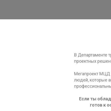
В Департаменте 
проектных решени
Мегапроект МЦД 
людей, которые а
профессиональных
Если ты обла
готов к 