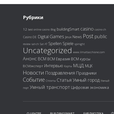
Рубрики
casino
buildingSmart
12
best online casino
Blog
casino ch
Post
Games
public
Digital
News
Jeux
Casino DE
Spiele
Spellen
review
sat-ch
Sat AT
spinight
Uncategorized
www.ilmattacchione.com
Анонс
ВСМ
ВСМ Евразия
ВСМ курсы
МЦД
Интервью
МЦК
ВСМэксперт
Карты
Новости
Поздравления
Праздники
Событие
Статья
Умный город
Сплиты
Умный
Умный транспорт
Цифровая экономика
порт
Ф
О ЦЕНТРЕ
BUILDINGSMART
БИБЛИОТЕКА