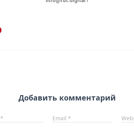
info@rut.digital !
Добавить комментарий
e
*
Email
*
Webs