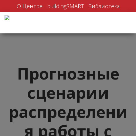
О Центре
buildingSMART
Библиотека
Прогнозные
сценарии
распределени
я работы с