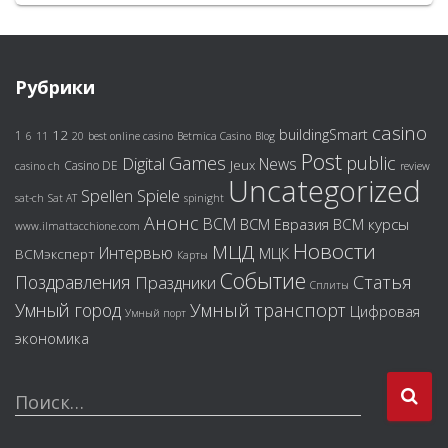
Рубрики
casino
buildingSmart
12
1
6
11
20
best online casino
Betmica Casino
Blog
Post
Games
public
Digital
News
Jeux
Casino DE
casino ch
review
Uncategorized
Spiele
Spellen
sat-ch
Sat AT
spinight
Анонс
ВСМ
ВСМ курсы
ВСМ Евразия
www.ilmattacchione.com
Новости
МЦД
Интервью
МЦК
ВСМэксперт
Карты
Событие
Поздравления
Статья
Праздники
Сплиты
Умный город
Умный транспорт
Цифровая
Умный порт
экономика
Поиск…