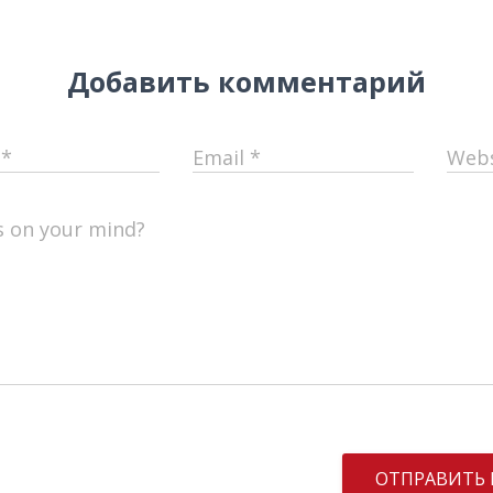
Добавить комментарий
e
*
Email
*
Webs
s on your mind?