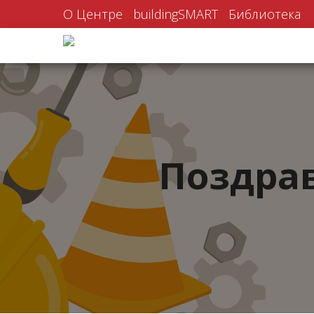
О Центре
buildingSMART
Библиотека
Поздрав