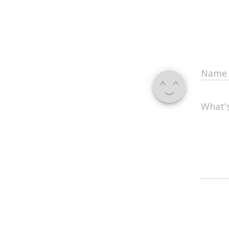
Nam
What'