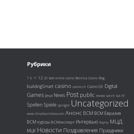
Рубрики
12
1
6
11
20
best online casino
Betmica Casino
Blog
casino
Digital
buildingSmart
Casino DE
casino ch
Post
Games
public
News
Jeux
review
sat-ch
Sat AT
Uncategorized
Spiele
Spellen
spinight
Анонс
ВСМ
ВСМ Евразия
www.ilmattacchione.com
МЦД
Интервью
ВСМ курсы
ВСМэксперт
Карты
Новости
Поздравления
Праздники
МЦК