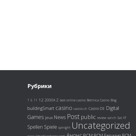
Рубрики
12
1
2000A Z
6
11
best online casino
Betmica Casino
Blog
casino
Digital
buildingSmart
Casino DE
casino ch
Post
Games
public
News
Jeux
review
sat-ch
Sat AT
Uncategorized
Spiele
Spellen
spinight
Анонс
ВСМ
ВСМ
ВСМ Евразия