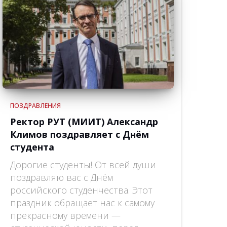
ПОЗДРАВЛЕНИЯ
Ректор РУТ (МИИТ) Александр
Климов поздравляет с Днём
студента
Дорогие студенты! От всей души
поздравляю вас с Днём
российского студенчества. Этот
праздник обращает нас к самому
прекрасному времени —