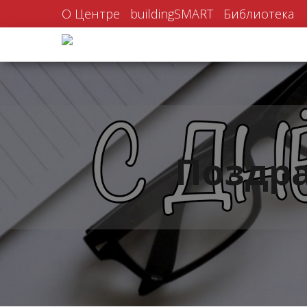
О Центре
buildingSMART
Библиотека
Поздра