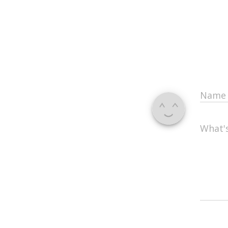
Nam
What'