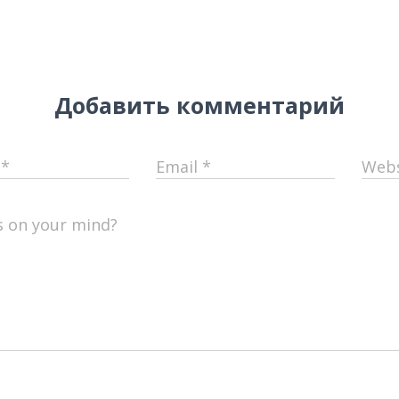
Добавить комментарий
e
*
Email
*
Webs
s on your mind?