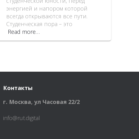
студенческой юности, перед
энергией и напором которой
всегда открываются все пути.
Студенческая пора – это
Read more…
Контакты
г. Москва
,
ул Часовая 22/2
info@rut.digital