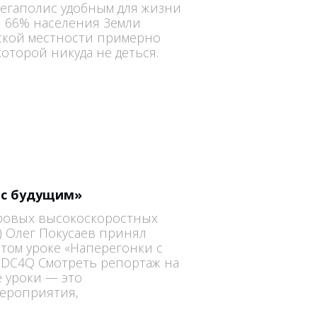
 мегаполис удобным для жизни
ся 66% населения Земли
ьской местности примерно
которой никуда не деться.
 с будущим»
фровых высокоскоростных
) Олег Покусаев принял
том уроке «Наперегонки с
bMqDC4Q Смотреть репортаж на
 уроки — это
ероприятия,