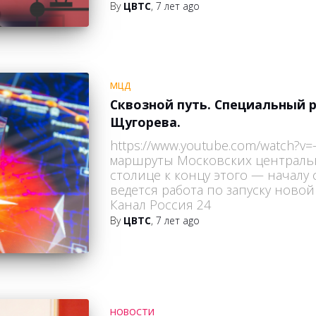
By
ЦВТС
,
7 лет
ago
МЦД
Сквозной путь. Специальный
Щугорева.
https://www.youtube.com/watch?
маршруты Московских центральн
столице к концу этого — началу 
ведется работа по запуску ново
Канал Россия 24
By
ЦВТС
,
7 лет
ago
НОВОСТИ