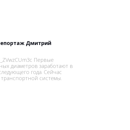
 репортаж Дмитрий
v=-_ZVwzCUm3c Первые
ых диаметров заработают в
следующего года. Сейчас
й транспортной системы.