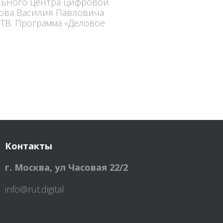
льного центра цифровой
сова Василия Павловича
ТВ. Программа «Деловое
Контакты
г. Москва
,
ул Часовая 22/2
info@rut.digital