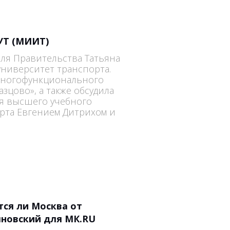
УТ (МИИТ)
еля Правительства Татьяна
университет транспорта.
 многофункционального
зцово», а также обсудила
я высшего учебного
рта Евгением Дитрихом и
ся ли Москва от
яновский для МК.RU