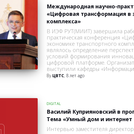
Международная научно-практ
«Цифровая трансформация в 
комплекса»
В ИЭФ РУТ(МИИТ) завершила раб
практическая конференция «Ци
экономике транспортного компл
являлось определение перспек
условий формирования инновац
цифровой платформе. Организа
выступили кафедры «Информац
By
ЦВТС
,
8 лет
ago
DIGITAL
Василий Куприяновский в про
Тема «Умный дом и интернет
Интервью заместителя директо