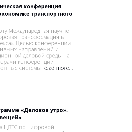
ическая конференция
экономике транспортного
оту Международная научно-
фровая трансформация в
екса». Целью конференции
тивных направлений и
ионной деловой среды на
торами конференции
ионные системы
Read more…
грамме «Деловое утро».
 вещей»
ра ЦВТС по цифровой