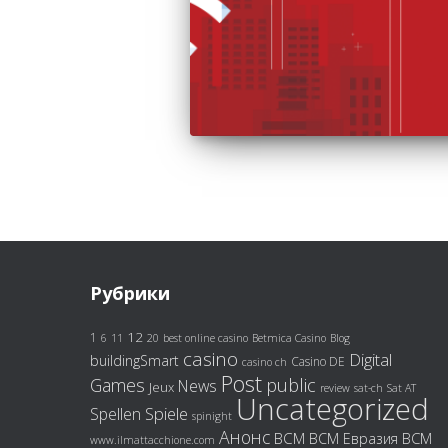
Рубрики
12
1
6
11
20
best online casino
Betmica Casino
Blog
casino
Digital
buildingSmart
Casino DE
casino ch
Post
Games
public
News
Jeux
review
sat-ch
Sat AT
Uncategorized
Spiele
Spellen
spinight
Анонс
ВСМ
ВСМ
ВСМ Евразия
www.ilmattacchione.com