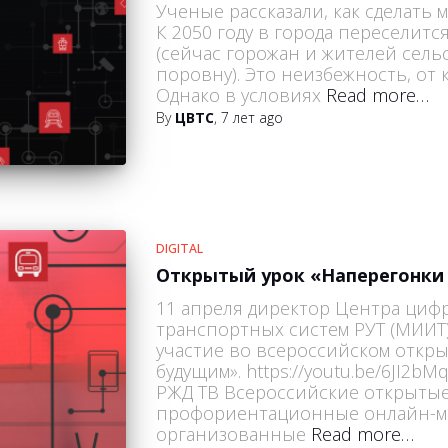
Ученые рассказали, как сделать
К 2050 году в города переселит
(сейчас горожан и жителей сел
поровну). Это неизбежность, от 
Однако в условиях
Read more…
By
ЦВТС
,
7 лет
ago
DIGITAL
Открытый урок «Наперегонки
11 апреля директор Центра ци
транспортных систем РУТ (МИИТ
участие во всероссийском откры
будущим». https://youtu.be/6JI2
РЖД ТВ Всероссийские открытые
профориентационные онлайн-м
организованные
Read more…