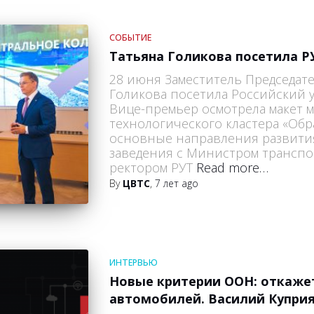
СОБЫТИЕ
Татьяна Голикова посетила Р
28 июня Заместитель Председат
Голикова посетила Российский 
Вице-премьер осмотрела макет
технологического кластера «Обра
основные направления развити
заведения с Министром транспо
ректором РУТ
Read more…
By
ЦВТС
,
7 лет
ago
ИНТЕРВЬЮ
Новые критерии ООН: откажет
автомобилей. Василий Купри