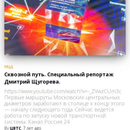
МЦД
Сквозной путь. Специальный репортаж
Дмитрий Щугорева.
https://www.youtube.com/watch?v=-_ZVwzCUm3c
Первые маршруты Московских центральных
диаметров заработают в столице к концу этого
— началу следующего года. Сейчас ведется
работа по запуску новой транспортной
системы. Канал Россия 24
By
ЦВТС
,
7 лет
ago