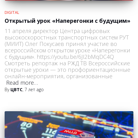
DIGITAL
Открытый урок «Наперегонки с будущим»
11 апреля директор Центра цифровых
высокоскоростных транспортных систем РУТ
(МИИТ) Олег Покусаев принял участие во
всероссийском открытом уроке «Наперегонки
с будущим». https://youtu.be/6JI2bMqDC4Q
Смотреть репортаж на РЖД ТВ Всероссийские
открытые уроки — это профориентационные
онлайн-мероприятия, организованные
Read more…
By
ЦВТС
,
7 лет
ago