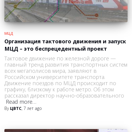
МЦД
Организация тактового движения и запуск
МЦД – это беспрецедентный проект
Тактовое движение по железной дороге —
главный тренд развития транспортных систем
всех мегаполисов мира, заявляют в
Российском университете транспорта.
Движение поездов по МЦД происходит по
графику, близкому к работе метро. Об этом
рассказал директор научно-образовательного
Read more…
By
ЦВТС
,
7 лет
ago