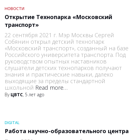
НОВОСТИ
Открытие Технопарка «Московский
транспорт»
22 сентября 2021 г. Мэр Москвы Сергей
Собянин открыл детский техно­парк
«Московский транспорт», создан­ный на базе
Российского университета транспорта. Под
руко­вод­ством опытных наставников
слушатели детских технопарков полу­чают
знания и практические навыки, далеко
выходящие за пределы стандартной
школьной
Read more…
By
ЦВТС
,
5 лет
ago
DIGITAL
Работа научно-образовательного центра