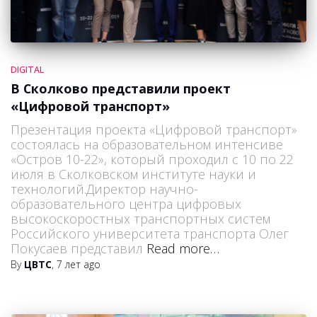
DIGITAL
В Сколково представили проект
«Цифровой транспорт»
Презентация проекта «Цифровой транспорт»
состоялась на образовательном интенсиве
«Остров 10-22», который проходил с 10 по 22
июля в Сколковском институте науки и
технологий.Директор научно-
образовательного центра цифровых
высокоскоростных транспортных систем
Российского университета транспорта Олег
Покусаев представил
Read more…
By
ЦВТС
,
7 лет
ago