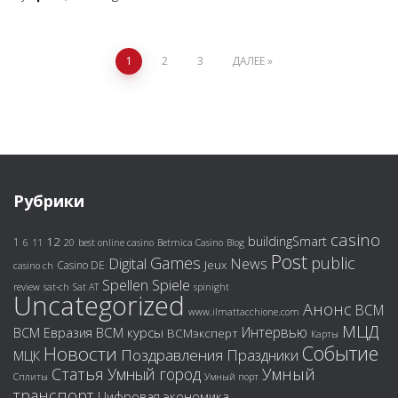
1
2
3
ДАЛЕЕ
Навигация
по
записям
Рубрики
casino
buildingSmart
12
1
6
11
20
best online casino
Betmica Casino
Blog
Post
Games
public
Digital
News
Jeux
Casino DE
casino ch
Spiele
Spellen
review
sat-ch
Sat AT
spinight
Uncategorized
Анонс
ВСМ
www.ilmattacchione.com
МЦД
Интервью
ВСМ курсы
ВСМ Евразия
ВСМэксперт
Карты
Событие
Новости
Поздравления
Праздники
МЦК
Статья
Умный город
Умный
Сплиты
Умный порт
транспорт
Цифровая экономика