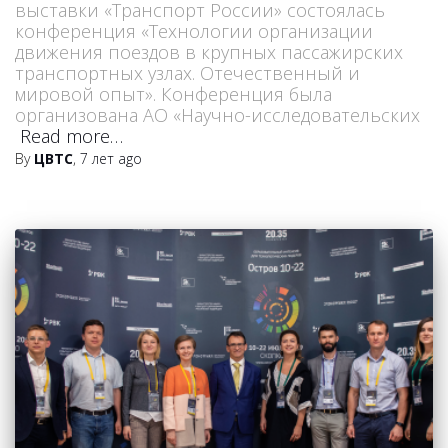
выставки «Транспорт России» состоялась
конференция «Технологии организации
движения поездов в крупных пассажирских
транспортных узлах. Отечественный и
мировой опыт». Конференция была
организована АО «Научно-исследовательских
Read more…
By
ЦВТС
,
7 лет
ago