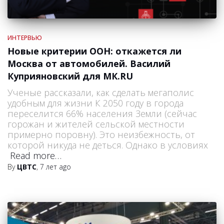
ИНТЕРВЬЮ
Новые критерии ООН: откажется ли
Москва от автомобилей. Василий
Куприяновский для МК.RU
Ученые рассказали, как сделать мегаполис
удобным для жизни К 2050 году в города
переселится 66% населения Земли (сейчас
горожан и жителей сельской местности
примерно поровну). Это неизбежность, от
которой никуда не деться. Однако в условиях
Read more…
By
ЦВТС
,
7 лет
ago