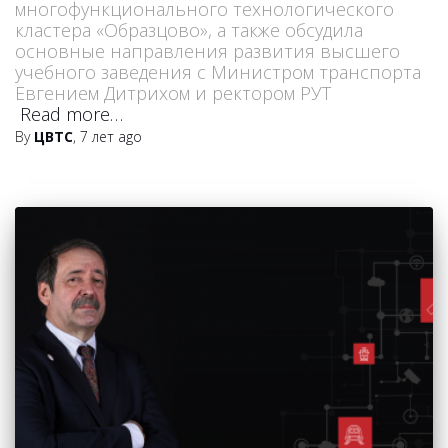
многофункционального технологического
кластера «Образцово», а также обсудила
основные направления развития высшего
учебного заведения с Министром транспорта
Евгением Дитрихом и ректором РУТ
Read more…
By
ЦВТС
,
7 лет
ago