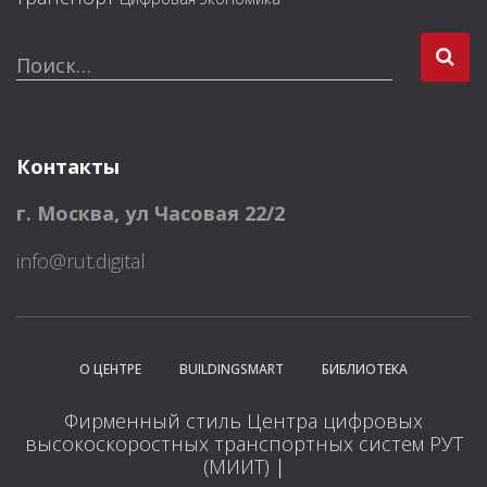
Н
Поиск…
а
й
т
и
Контакты
:
г. Москва
,
ул Часовая 22/2
info@rut.digital
О ЦЕНТРЕ
BUILDINGSMART
БИБЛИОТЕКА
Фирменный стиль Центра цифровых
высокоскоростных транспортных систем РУТ
(МИИТ)
|