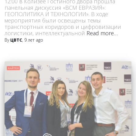
12:00 в Колизее Гостиного двора прошла
панельная дискуссия «ВСМ ЕВРАЗИЯ»:
ГЕОПОЛИТИКА И ТЕХНОЛОГИИ». В ходе
мероприятия были освещены темы
транспортных коридоров и цифровизации
логистики, интеллектуальной
Read more…
By
ЦВТС
,
9 лет
ago