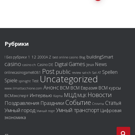
Навигация
по
записям
Рубрики
buildingSmart
12
! Без рубрики
1
2000A Z
best online casino
Blog
casino
Games
Digital
News
Jeux
Casino DE
casino ch
Post
public
Spellen
onlinecasinogame8081
review
sat-ch
Sat AT
Uncategorized
Spiele
Test
spinight
Анонс
ВСМ
ВСМ курсы
ВСМ Евразия
www.ilmattacchione.com
Новости
МЦД
Интервью
МЦК
ВСМэксперт
Карты
Событие
Статья
Поздравления
Праздники
Сплиты
Умный транспорт
Умный город
Цифровая
Умный порт
экономика
Н