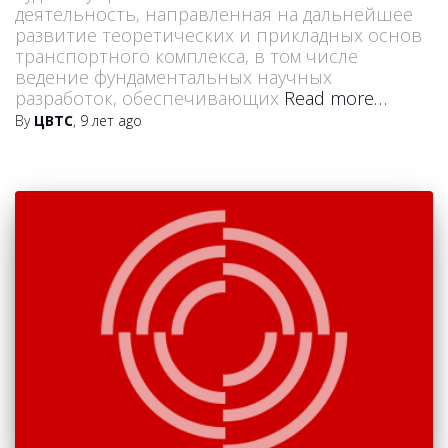
деятельность, направленная на дальнейшее
развитие теоретических и прикладных основ
транспортного комплекса, в том числе
ведение фундаментальных научных
разработок, обеспечивающих
Read more…
By
ЦВТС
,
9 лет
ago