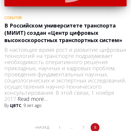
СОБЫТИЕ
В Российском университете транспорта
(МИИТ) создан «Центр цифровых
высокоскоростных транспортных систем»
В настоящее время рост и развитие цифровых
технологий на транспорте подразумевает
необходимость оперативного решения
прикладных, научных и кадровых проблем,
проведения фундаментальных научных,
социологических и экспертных исследований,
осуществления научно-технического
консультирования. В этой связи, 1 ноября
2017
Read more…
By
ЦВТС
,
9 лет
ago
НАЗАД
1
…
7
8