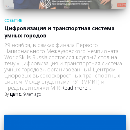
СОБЫТИЕ
Цифровизация и транспортная система
умных городов
29 ноября, в рамках финала Первого
Национального Межвузовского Чемпионата
WorldSkills Russia состоялся круглый стол на
тему «Цифровизация и транспортная система
умных городов», организованный Центром
цифровых высокоскоростных транспортных
систем. Между студентами РУТ (МИИТ) и
представителями MIR
Read more…
By
ЦВТС
,
9 лет
ago