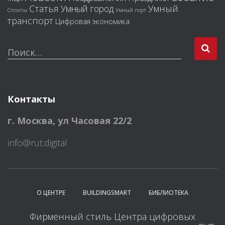
Статья
Умный город
Умный
Сплиты
Умный порт
транспорт
Цифровая экономика
Н
Поиск…
а
й
т
и
Контакты
:
г. Москва
,
ул Часовая 22/2
info@rut.digital
О ЦЕНТРЕ
BUILDINGSMART
БИБЛИОТЕКА
Фирменный стиль Центра цифровых