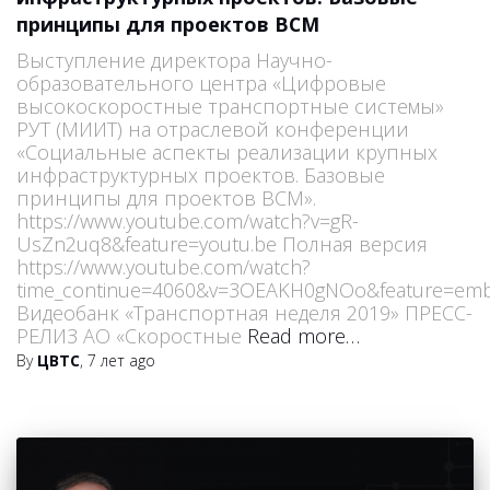
принципы для проектов ВСМ
Выступление директора Научно-
образовательного центра «Цифровые
высокоскоростные транспортные системы»
РУТ (МИИТ) на отраслевой конференции
«Социальные аспекты реализации крупных
инфраструктурных проектов. Базовые
принципы для проектов ВСМ».
https://www.youtube.com/watch?v=gR-
UsZn2uq8&feature=youtu.be Полная версия
https://www.youtube.com/watch?
time_continue=4060&v=3OEAKH0gNOo&feature=emb
Видеобанк «Транспортная неделя 2019» ПРЕСС-
РЕЛИЗ АО «Скоростные
Read more…
By
ЦВТС
,
7 лет
ago