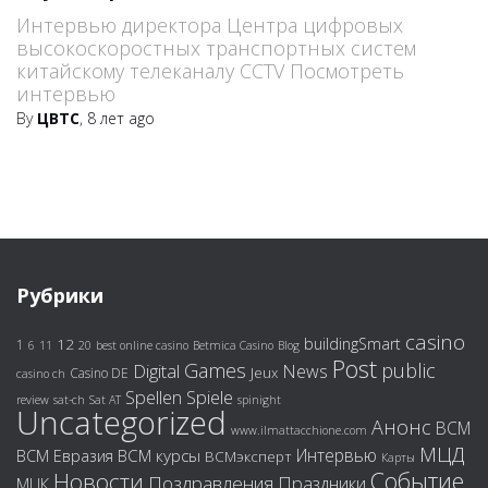
Интервью директора Центра цифровых
высокоскоростных транспортных систем
китайскому телеканалу CCTV Посмотреть
интервью
By
ЦВТС
,
8 лет
ago
Рубрики
casino
buildingSmart
12
1
6
11
20
best online casino
Betmica Casino
Blog
Post
public
Games
Digital
News
Jeux
Casino DE
casino ch
Spiele
Spellen
review
sat-ch
Sat AT
spinight
Uncategorized
Анонс
ВСМ
www.ilmattacchione.com
МЦД
Интервью
ВСМ курсы
ВСМ Евразия
ВСМэксперт
Карты
Событие
Новости
Поздравления
Праздники
МЦК