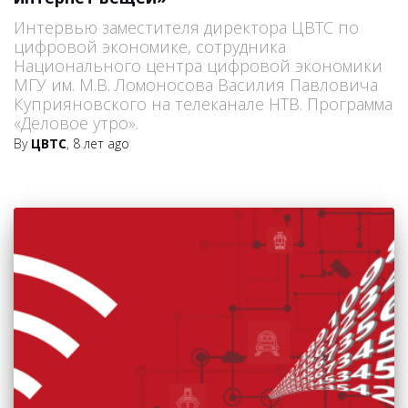
Интервью заместителя директора ЦВТС по
цифровой экономике, сотрудника
Национального центра цифровой экономики
МГУ им. М.В. Ломоносова Василия Павловича
Куприяновского на телеканале НТВ. Программа
«Деловое утро».
By
ЦВТС
,
8 лет
ago