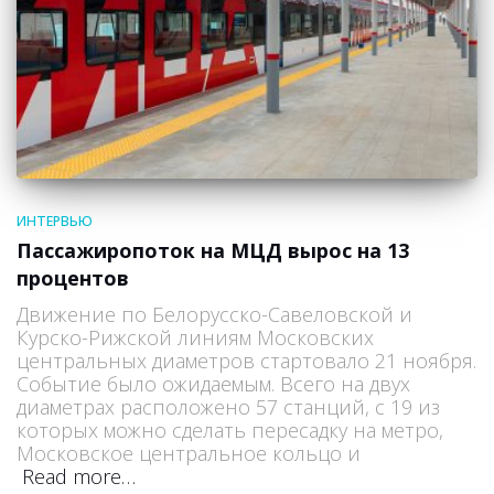
ИНТЕРВЬЮ
Пассажиропоток на МЦД вырос на 13
процентов
Движение по Белорусско-Савеловской и
Курско-Рижской линиям Московских
центральных диаметров стартовало 21 ноября.
Событие было ожидаемым. Всего на двух
диаметрах расположено 57 станций, с 19 из
которых можно сделать пересадку на метро,
Московское центральное кольцо и
Read more…