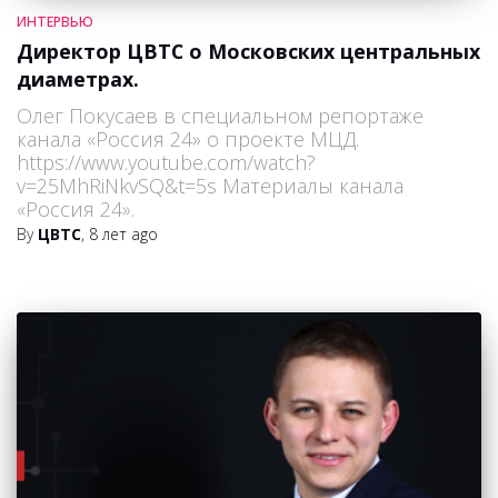
ИНТЕРВЬЮ
Директор ЦВТС о Московских центральных
диаметрах.
Олег Покусаев в специальном репортаже
канала «Россия 24» о проекте МЦД.
https://www.youtube.com/watch?
v=25MhRiNkvSQ&t=5s Материалы канала
«Россия 24».
By
ЦВТС
,
8 лет
ago