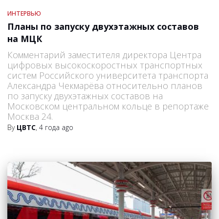
ИНТЕРВЬЮ
Планы по запуску двухэтажных составов
на МЦК
Комментарий заместителя директора Центра
цифровых высокоскоростных транспортных
систем Российского университета транспорта
Александра Чекмарёва относительно планов
по запуску двухэтажных составов на
Московском центральном кольце в репортаже
Москва 24.
By
ЦВТС
,
4 года
ago