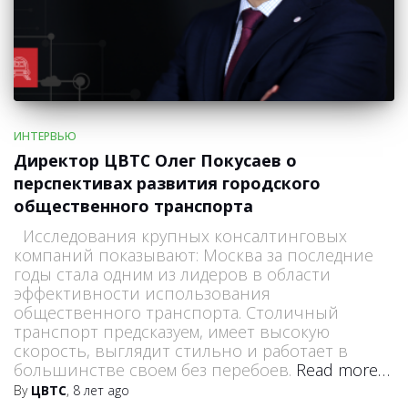
ИНТЕРВЬЮ
Директор ЦВТС Олег Покусаев о
перспективах развития городского
общественного транспорта
Исследования крупных консалтинговых
компаний показывают: Москва за последние
годы стала одним из лидеров в области
эффективности использования
общественного транспорта. Столичный
транспорт предсказуем, имеет высокую
скорость, выглядит стильно и работает в
большинстве своем без перебоев.
Read more…
By
ЦВТС
,
8 лет
ago