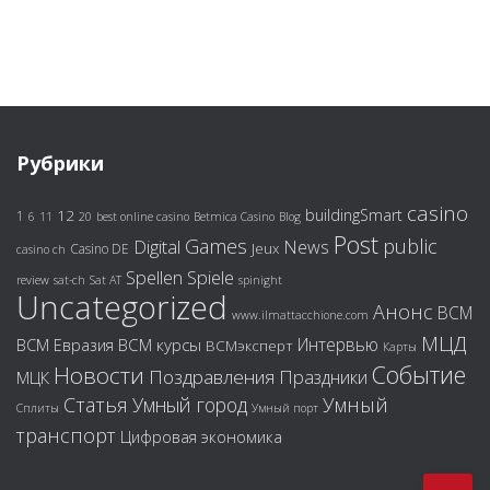
Рубрики
casino
buildingSmart
12
1
6
11
20
best online casino
Betmica Casino
Blog
Post
Games
public
Digital
News
Jeux
Casino DE
casino ch
Spiele
Spellen
review
sat-ch
Sat AT
spinight
Uncategorized
Анонс
ВСМ
www.ilmattacchione.com
МЦД
Интервью
ВСМ курсы
ВСМ Евразия
ВСМэксперт
Карты
Событие
Новости
Поздравления
Праздники
МЦК
Статья
Умный город
Умный
Сплиты
Умный порт
транспорт
Цифровая экономика